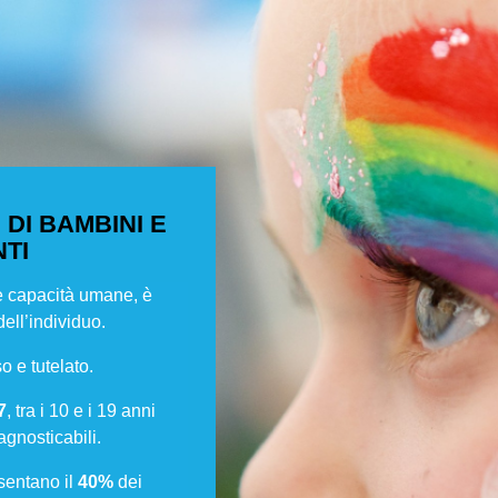
E
DI BAMBINI E
TI
le capacità umane, è
dell’individuo.
o e tutelato.
7
, tra i 10 e i 19 anni
agnosticabili.
sentano il
40%
dei