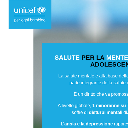
SALUTE
PER LA
MENT
ADOLESCEN
La salute mentale è alla base del
parte integrante della salute 
È un diritto che va promoss
A livello globale,
1 minorenne su 
soffre di
disturbi mentali
di
L’
ansia e la depressione
rappre