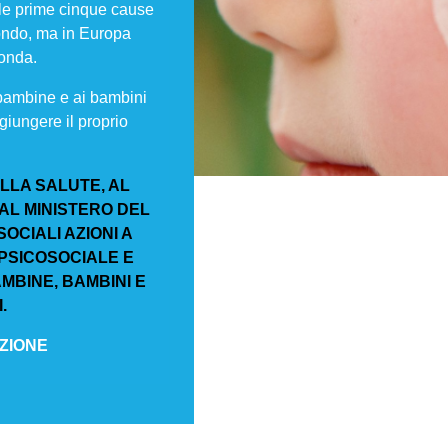
 le prime cinque cause
mondo, ma in Europa
conda.
 bambine e ai bambini
ggiungere il proprio
LLA SALUTE, AL
 AL MINISTERO DEL
OCIALI AZIONI A
PSICOSOCIALE E
MBINE, BAMBINI E
I
.
IZIONE