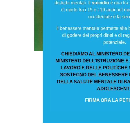
disturbi mentali. Il
suicidio
è una fra
di morte fra i 15 e i 19 anni nel 
occidentale è la se
Il benessere mentale permette alle
di godere dei propri diritti e di ra
potenziale.
CHIEDIAMO AL MINISTERO DE
MINISTERO DELL’ISTRUZIONE E
LAVORO E DELLE POLITICHE S
SOSTEGNO DEL BENESSERE 
DELLA SALUTE MENTALE DI BA
ADOLESCENT
FIRMA ORA LA PET