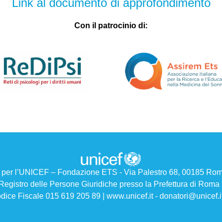
Link al documento di approfondimento
Con il patrocinio di:
o per l’UNICEF – Fondazione ETS - Via Palestro 68, 00185 Ro
l Registro delle Persone Giuridiche presso la Prefettura di Roma
dice Fiscale 015 619 205 89 |
www.unicef.it
-
donatori@unicef.i